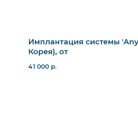
Имплантация системы 'Any
Корея), от
41 000
р.