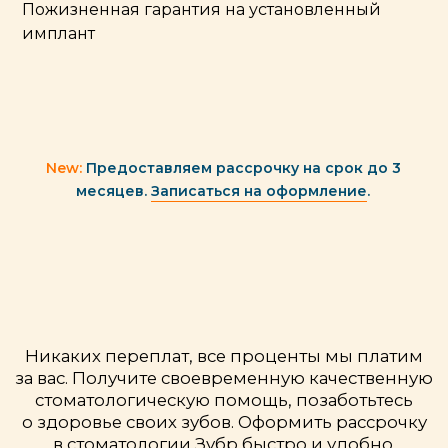
Пожизненная гарантия на установленный
имплант
ПОБЕДИТЕЛЬ ПРЕМИИ
ПРОДОКТОРОВ 2025
В 2025 году наша клиника вновь вошла
в ТОП-20 частных стоматологий Санкт-
Петербурга по версии пациентов
портала ПроДокторов.
Для нас это особенно ценно, потому
что рейтинг формируется на основе
реальных отзывов и оценок людей,
которые доверили нам своё здоровье.
Независимая модерация, строгая
проверка отзывов и прозрачная