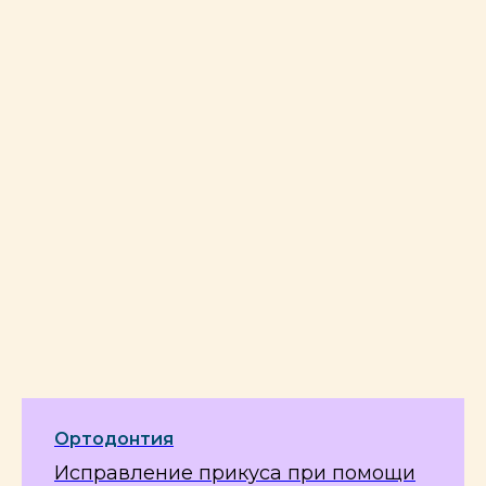
При этом, у нас не проводится
политика навязывания услуг.
Ортодонтия
Исправление прикуса при помощи