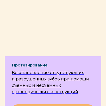
месяцев.
Записаться на оформление
.
Никаких переплат, все проценты мы платим
за вас. Получите своевременную качественную
стоматологическую помощь, позаботьтесь
о здоровье своих зубов. Оформить рассрочку
в стоматологии Зубр быстро и удобно.
Клиника принимает решение о сроках
рассрочки в зависимости от стоимости лечения.
Протезирование
Восстановление отсутствующих
и разрушенных зубов при помощи
съёмных и несъемных
ортопедических конструкций