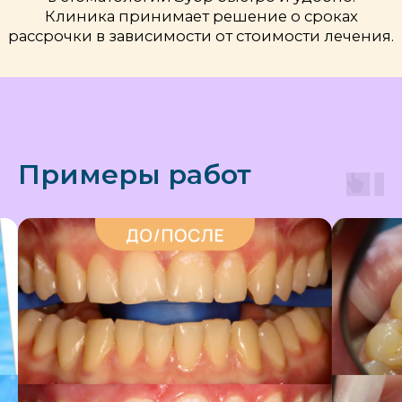
система оценки делают эту награду
объективным показателем доверия.
Примеры работ
ПОБЕДИТЕЛЬ ПРЕМИИ
ПРОДОКТОРОВ 2021
В 2021 году наша клиника вошла
в список 20 лучших частных
стоматологий Санкт-Петербурга
по мнению пациентов!
ПроДокторов является крупнейшим
порталом о врачах и медицинских
клиниках, который тщательно