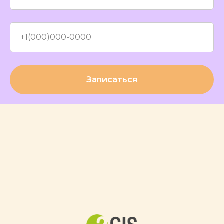
по записи на услугу!
Если у вас срочный неотложный случай
запишитесь в окно ниже и мы запишем
вас в срочном порядке.
Записаться