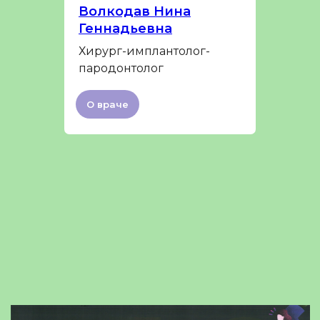
Волкодав Нина
Геннадьевна
Хирург-имплантолог-
пародонтолог
О враче
Записаться