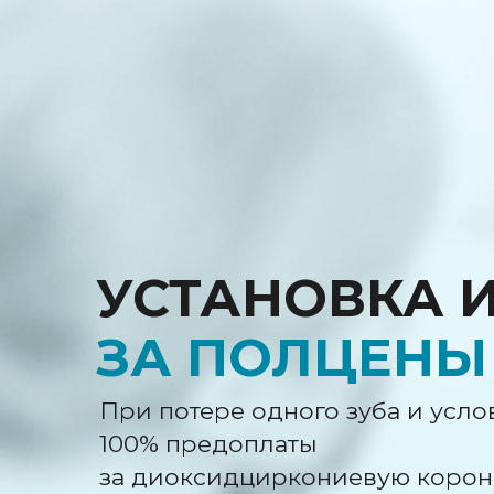
УСТАНОВКА И
ЗА ПОЛЦЕНЫ
При потере одного зуба и условии
100% предоплаты
за диоксидциркониевую коронку —
установка корейского импланта Os
со скидкой 50%