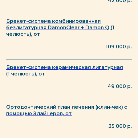
42 000
р.
Брекет-система комбинированная
безлигатурная DamonClear + Damon Q (1
челюсть), от
109 000
р.
Брекет-система керамическая лигатурная
(1 челюсть), от
49 000
р.
Ортодонтический план лечения (клин-чек) с
помощью Элайнеров, от
35 000
р.