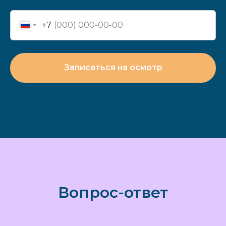
New:
Предоставляем рассрочку на срок до 3
месяцев.
Записаться на оформление
.
+7
Записаться на осмотр
Никаких переплат, все проценты мы платим
за вас. Получите своевременную качественную
стоматологическую помощь, позаботьтесь
о здоровье своих зубов. Оформить рассрочку
в Зубр c быстро и удобно.
Клиника принимает решение о сроках
рассрочки в зависимости от стоимости лечения.
Вопрос-ответ