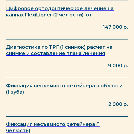
Цифровое ортодонтическое лечение на
каппах FlexiLigner (2 челюсти), от
147 000
р.
Записаться
Диагностика по ТРГ (1 снимок) расчет на
снимке и составление плана лечения
9 000
р.
Фиксация несъемного ретейнера в области
(1 зуба)
2 000
р.
Фиксация несъемного ретейнера (1
челюсть)